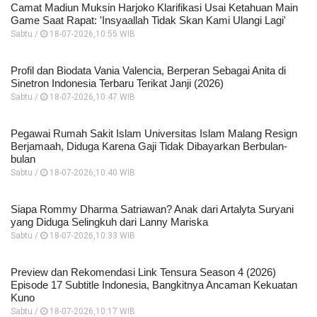
Camat Madiun Muksin Harjoko Klarifikasi Usai Ketahuan Main
Game Saat Rapat: 'Insyaallah Tidak Skan Kami Ulangi Lagi'
Sabtu /
18-07-2026,10:55 WIB
Profil dan Biodata Vania Valencia, Berperan Sebagai Anita di
Sinetron Indonesia Terbaru Terikat Janji (2026)
Sabtu /
18-07-2026,10:47 WIB
Pegawai Rumah Sakit Islam Universitas Islam Malang Resign
Berjamaah, Diduga Karena Gaji Tidak Dibayarkan Berbulan-
bulan
Sabtu /
18-07-2026,10:40 WIB
Siapa Rommy Dharma Satriawan? Anak dari Artalyta Suryani
yang Diduga Selingkuh dari Lanny Mariska
Sabtu /
18-07-2026,10:33 WIB
Preview dan Rekomendasi Link Tensura Season 4 (2026)
Episode 17 Subtitle Indonesia, Bangkitnya Ancaman Kekuatan
Kuno
Sabtu /
18-07-2026,10:17 WIB