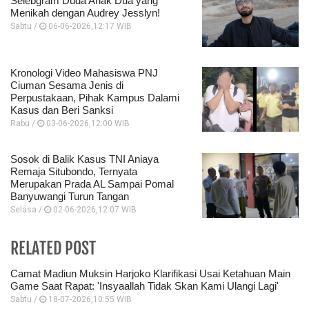
Selebgram Duda Anak Dua yang
Menikah dengan Audrey Jesslyn!
Sabtu /
06-06-2026,12:17 WIB
Kronologi Video Mahasiswa PNJ
Ciuman Sesama Jenis di
Perpustakaan, Pihak Kampus Dalami
Kasus dan Beri Sanksi
Rabu /
03-06-2026,12:00 WIB
Sosok di Balik Kasus TNI Aniaya
Remaja Situbondo, Ternyata
Merupakan Prada AL Sampai Pomal
Banyuwangi Turun Tangan
Selasa /
02-06-2026,12:07 WIB
RELATED POST
Camat Madiun Muksin Harjoko Klarifikasi Usai Ketahuan Main
Game Saat Rapat: 'Insyaallah Tidak Skan Kami Ulangi Lagi'
Sabtu /
18-07-2026,10:55 WIB