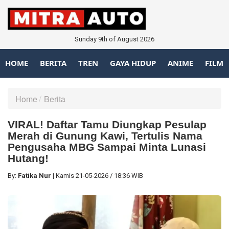
Sunday 9th of August 2026
HOME
BERITA
TREN
GAYA HIDUP
ANIME
FILM
Home
Berita
VIRAL! Daftar Tamu Diungkap Pesulap
Merah di Gunung Kawi, Tertulis Nama
Pengusaha MBG Sampai Minta Lunasi
Hutang!
By:
Fatika Nur
|
Kamis
21-05-2026
/
18:36 WIB