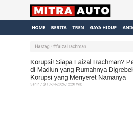
HOME
BERITA
TREN
GAYA HIDUP
ANI
Hastag
#faizal rachman
Korupsi! Siapa Faizal Rachman? P
di Madiun yang Rumahnya Digrebe
Korupsi yang Menyeret Namanya
Senin /
13-04-2026,12:20 WIB