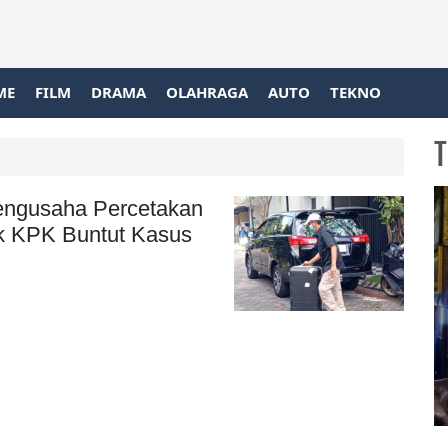
ME
FILM
DRAMA
OLAHRAGA
AUTO
TEKNO
T
engusaha Percetakan
k KPK Buntut Kasus