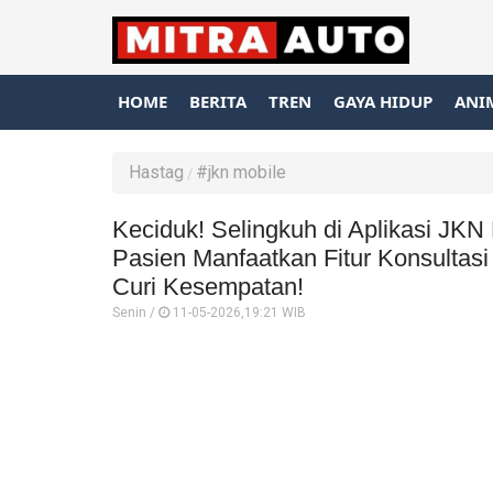
HOME
BERITA
TREN
GAYA HIDUP
ANI
Hastag
#jkn mobile
Keciduk! Selingkuh di Aplikasi JKN
Pasien Manfaatkan Fitur Konsultasi 
Curi Kesempatan!
Senin /
11-05-2026,19:21 WIB