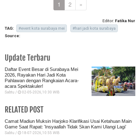
1
2
»
Editor:
Fatika Nur
TAG:
#event kota surabaya mei
#hari jadi kota surabaya
Source:
Update Terbaru
Daftar Event Besar di Surabaya Mei
2026, Rayakan Hari Jadi Kota
Pahlawan dengan Rangkaian Acara-
acara Spektakuler!
Sabtu /
02-05-2026,10:30 WIB
RELATED POST
Camat Madiun Muksin Harjoko Klarifikasi Usai Ketahuan Main
Game Saat Rapat: 'Insyaallah Tidak Skan Kami Ulangi Lagi'
Sabtu /
18-07-2026,10:55 WIB