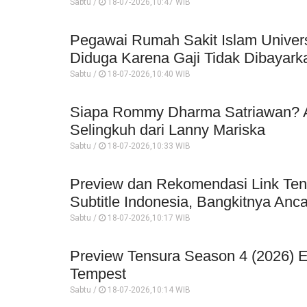
Sabtu /
18-07-2026,10:47 WIB
Pegawai Rumah Sakit Islam Univer
Diduga Karena Gaji Tidak Dibayark
Sabtu /
18-07-2026,10:40 WIB
Siapa Rommy Dharma Satriawan? An
Selingkuh dari Lanny Mariska
Sabtu /
18-07-2026,10:33 WIB
Preview dan Rekomendasi Link Ten
Subtitle Indonesia, Bangkitnya An
Sabtu /
18-07-2026,10:17 WIB
Preview Tensura Season 4 (2026) Epi
Tempest
Sabtu /
18-07-2026,10:14 WIB