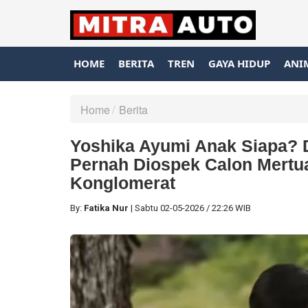
HOME
BERITA
TREN
GAYA HIDUP
ANI
Home
Berita
Yoshika Ayumi Anak Siapa? 
Pernah Diospek Calon Mertu
Konglomerat
By:
Fatika Nur
|
Sabtu
02-05-2026
/
22:26 WIB