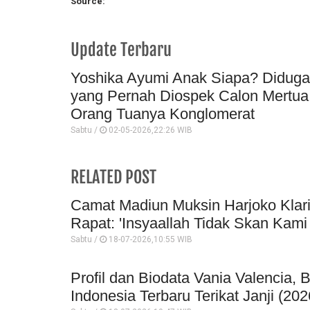
Source:
Update Terbaru
Yoshika Ayumi Anak Siapa? Didug
yang Pernah Diospek Calon Mertua
Orang Tuanya Konglomerat
Sabtu /
02-05-2026,22:26 WIB
RELATED POST
Camat Madiun Muksin Harjoko Klar
Rapat: 'Insyaallah Tidak Skan Kami 
Sabtu /
18-07-2026,10:55 WIB
Profil dan Biodata Vania Valencia, 
Indonesia Terbaru Terikat Janji (202