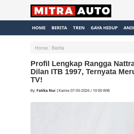
HOME
BERITA
TREN
GAYA HIDUP
ANI
Home
Berita
Profil Lengkap Rangga Nattr
Dilan ITB 1997, Ternyata Me
TV!
By:
Fatika Nur
|
Kamis
07-05-2026
/
10:00 WIB