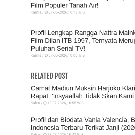
Film Populer Tanah Air!
Kamis /
07-05-2026,10:13 WIB
Profil Lengkap Rangga Nattra Main
Film Dilan ITB 1997, Ternyata Mer
Puluhan Serial TV!
Kamis /
07-05-2026,10:00 WIB
RELATED POST
Camat Madiun Muksin Harjoko Klar
Rapat: 'Insyaallah Tidak Skan Kami 
Sabtu /
18-07-2026,10:55 WIB
Profil dan Biodata Vania Valencia, 
Indonesia Terbaru Terikat Janji (202
Sabtu /
18-07-2026,10:47 WIB