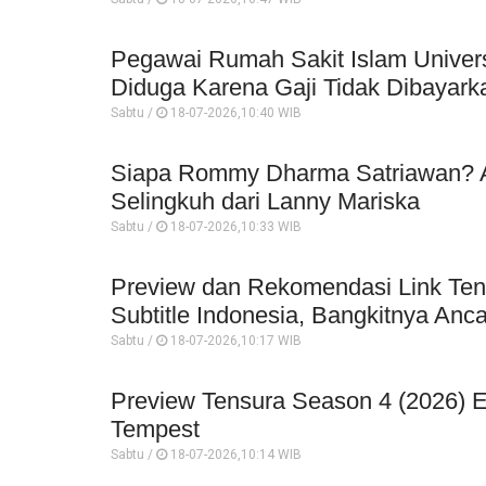
Pegawai Rumah Sakit Islam Univer
Diduga Karena Gaji Tidak Dibayark
Sabtu /
18-07-2026,10:40 WIB
Siapa Rommy Dharma Satriawan? An
Selingkuh dari Lanny Mariska
Sabtu /
18-07-2026,10:33 WIB
Preview dan Rekomendasi Link Ten
Subtitle Indonesia, Bangkitnya An
Sabtu /
18-07-2026,10:17 WIB
Preview Tensura Season 4 (2026) Epi
Tempest
Sabtu /
18-07-2026,10:14 WIB