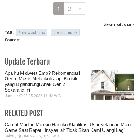
1
2
»
Editor:
Fatika Nur
TAG:
#midwest emo
#berita musik
Source:
Update Terbaru
Apa Itu Midwest Emo? Rekomendasi
Genre Musik Melankolis tapi Berisik
yang Digandrungi Anak Gen Z
Sekarang Ini
Jumat /
08-05-2026,18:42 WIB
RELATED POST
Camat Madiun Muksin Harjoko Klarifikasi Usai Ketahuan Main
Game Saat Rapat: 'Insyaallah Tidak Skan Kami Ulangi Lagi'
Sabtu /
18-07-2026,10:55 WIB