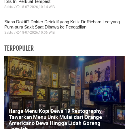
Iblis Ini Perkuat Tempest
Sabtu /
18-07-2026,10:14 WIB
Siapa Doktif? Dokter Detektif yang Kritik Dr Richard Lee yang
Pura-pura Sakit Saat Dibawa ke Pengadilan
Sabtu /
18-07-2026,10:06 WIB
TERPOPULER
Harga Menu Kopi Dewa 19 Restography,
Tawarkan Menu Unik Mulai dari Orange
Americano Dewa Hingga Lidah Goreng