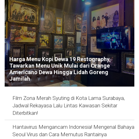
Harga Menu Kopi Dewa 19 Restography,
Tawarkan Menu Unik Mulai dari Orange
Americano Dewa Hingga Lidah Goreng
Jamilah
Film Zona Merah Syuting di Kota Lama Surabaya,
Jadwal Rekayasa Lalu Lintas Kawasan Sekitar
Diterbitkan!
Hantavirus Mengancam Indonesia! Mengenal Bahaya
Seoul Virus dan Cara Memutus Rantainya