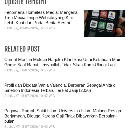
Update Terbaru
Fenomena Homeless Media: Mengenal
Tren Media Tanpa Website yang Kini
Lebih Kuat dari Portal Berita Resmi
Sabtu /
09-05-2026,16:50 WIB
RELATED POST
Camat Madiun Muksin Harjoko Klarifikasi Usai Ketahuan Main
Game Saat Rapat: 'Insyaallah Tidak Skan Kami Ulangi Lagi'
Sabtu /
18-07-2026,10:55 WIB
Profil dan Biodata Vania Valencia, Berperan Sebagai Anita di
Sinetron Indonesia Terbaru Terikat Janji (2026)
Sabtu /
18-07-2026,10:47 WIB
Pegawai Rumah Sakit Islam Universitas Islam Malang Resign
Berjamaah, Diduga Karena Gaji Tidak Dibayarkan Berbulan-
bulan
Sabtu /
18-07-2026,10:40 WIB