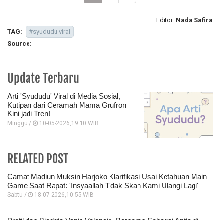
Editor:
Nada Safira
TAG:
#syududu viral
Source:
Update Terbaru
Arti 'Syududu' Viral di Media Sosial,
Kutipan dari Ceramah Mama Grufron
Kini jadi Tren!
Minggu /
10-05-2026,19:10 WIB
RELATED POST
Camat Madiun Muksin Harjoko Klarifikasi Usai Ketahuan Main
Game Saat Rapat: 'Insyaallah Tidak Skan Kami Ulangi Lagi'
Sabtu /
18-07-2026,10:55 WIB