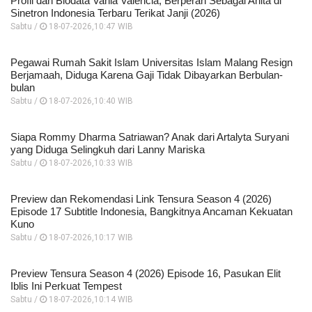
Profil dan Biodata Vania Valencia, Berperan Sebagai Anita di
Sinetron Indonesia Terbaru Terikat Janji (2026)
Sabtu /
18-07-2026,10:47 WIB
Pegawai Rumah Sakit Islam Universitas Islam Malang Resign
Berjamaah, Diduga Karena Gaji Tidak Dibayarkan Berbulan-
bulan
Sabtu /
18-07-2026,10:40 WIB
Siapa Rommy Dharma Satriawan? Anak dari Artalyta Suryani
yang Diduga Selingkuh dari Lanny Mariska
Sabtu /
18-07-2026,10:33 WIB
Preview dan Rekomendasi Link Tensura Season 4 (2026)
Episode 17 Subtitle Indonesia, Bangkitnya Ancaman Kekuatan
Kuno
Sabtu /
18-07-2026,10:17 WIB
Preview Tensura Season 4 (2026) Episode 16, Pasukan Elit
Iblis Ini Perkuat Tempest
Sabtu /
18-07-2026,10:14 WIB