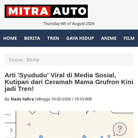
Thursday 6th of August 2026
HOME
BERITA
TREN
GAYA HIDUP
ANIME
FILM
Home
Berita
Arti 'Syududu' Viral di Media Sosial,
Kutipan dari Ceramah Mama Grufron Kini
jadi Tren!
By:
Nada Safira
|
Minggu
10-05-2026
/
19:10 WIB