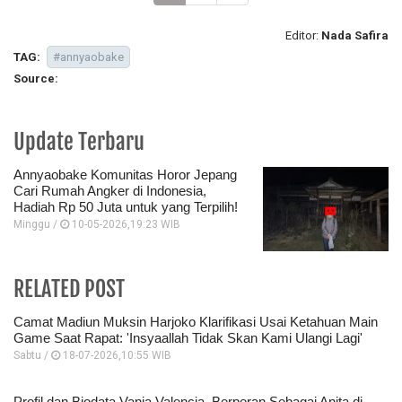
Editor:
Nada Safira
TAG:
#annyaobake
Source:
Update Terbaru
Annyaobake Komunitas Horor Jepang
Cari Rumah Angker di Indonesia,
Hadiah Rp 50 Juta untuk yang Terpilih!
Minggu /
10-05-2026,19:23 WIB
RELATED POST
Camat Madiun Muksin Harjoko Klarifikasi Usai Ketahuan Main
Game Saat Rapat: 'Insyaallah Tidak Skan Kami Ulangi Lagi'
Sabtu /
18-07-2026,10:55 WIB
Profil dan Biodata Vania Valencia, Berperan Sebagai Anita di