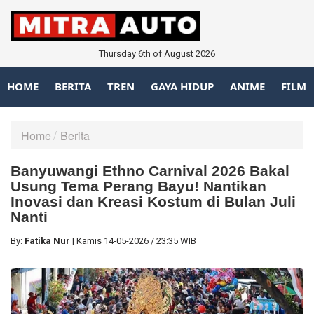
Thursday 6th of August 2026
HOME
BERITA
TREN
GAYA HIDUP
ANIME
FILM
Home
Berita
Banyuwangi Ethno Carnival 2026 Bakal
Usung Tema Perang Bayu! Nantikan
Inovasi dan Kreasi Kostum di Bulan Juli
Nanti
By:
Fatika Nur
|
Kamis
14-05-2026
/
23:35 WIB