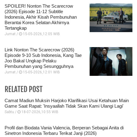
SPOILER! Nonton The Scarecrow
(2026) Episode 11-12 Subtitle
Indonesia, Akhir Kisah Pembunuhan
Berantai Korea Selatan Akhirnya
Tertangkap
Jumat /
15-05-2026,12:05 WIB
Link Nonton The Scarecrow (2026)
Episode 9-10 Sub Indonesia, Kang Tae
Joo Bakal Ungkap Pelaku
Pembunuhan yang Sesungguhnya
Jumat /
15-05-2026,12:01 WIB
RELATED POST
Camat Madiun Muksin Harjoko Klarifikasi Usai Ketahuan Main
Game Saat Rapat: 'Insyaallah Tidak Skan Kami Ulangi Lagi'
Sabtu /
18-07-2026,10:55 WIB
Profil dan Biodata Vania Valencia, Berperan Sebagai Anita di
Sinetron Indonesia Terbaru Terikat Janji (2026)