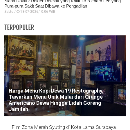
Siapa Doktif? Dokter Detektif yang Kritik Dr Richard Lee yang
Pura-pura Sakit Saat Dibawa ke Pengadilan
Sabtu /
18-07-2026,10:06 WIB
TERPOPULER
Harga Menu Kopi Dewa 19 Restography,
Tawarkan Menu Unik Mulai dari Orange
Americano Dewa Hingga Lidah Goreng
Jamilah
Film Zona Merah Syuting di Kota Lama Surabaya,