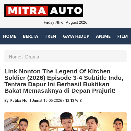
Friday 7th of August 2026
HOME
BERITA
TREN
GAYA HIDUP
ANIME
FILM
Home
Drama
Link Nonton The Legend Of Kitchen
Soldier (2026) Episode 3-4 Subtitle Indo,
Tentara Dapur Ini Berhasil Buktikan
Bakat Memasaknya di Depan Prajurit!
By:
Fatika Nur
|
Jumat
15-05-2026
/
12:13 WIB