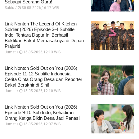
Sebagai Seorang Guru!
Sabtu /
30-05-2026,16:17 WIB
Link Nonton The Legend Of Kitchen
Soldier (2026) Episode 3-4 Subtitle
Indo, Tentara Dapur Ini Berhasil
Buktikan Bakat Memasaknya di Depan
Prajurit!
Jumat /
15-05-2026,12:13 WIB
Link Nonton Sold Out on You (2026)
Episode 11-12 Subtitle Indonesia,
Cerita Cinta Orang Desa dan Reporter
Bakal Berakhir di Sini!
Jumat /
15-05-2026,12:10 WIB
Link Nonton Sold Out on You (2026)
Episode 9-10 Sub Indo, Kehadiran
Orang Ketiga Bikin Desa Jadi Panas!
Jumat /
15-05-2026,12:07 WIB