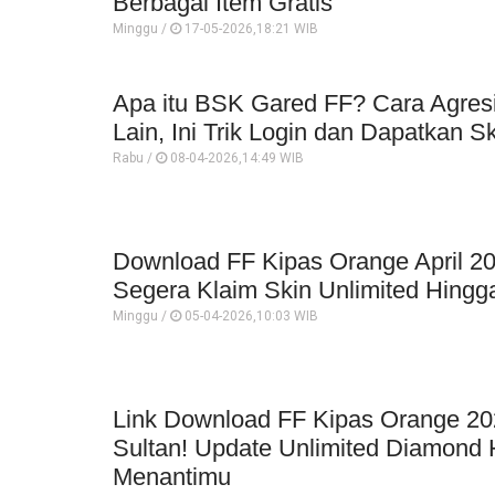
Berbagai Item Gratis
Minggu /
17-05-2026,18:21 WIB
Apa itu BSK Gared FF? Cara Agresif
Lain, Ini Trik Login dan Dapatkan S
Rabu /
08-04-2026,14:49 WIB
Download FF Kipas Orange April 20
Segera Klaim Skin Unlimited Hingg
Minggu /
05-04-2026,10:03 WIB
Link Download FF Kipas Orange 202
Sultan! Update Unlimited Diamond
Menantimu