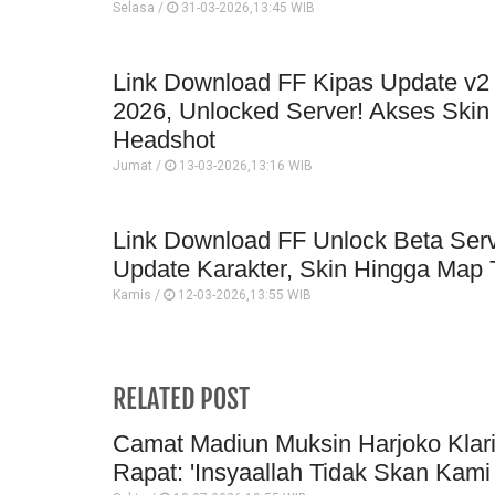
Selasa /
31-03-2026,13:45 WIB
Link Download FF Kipas Update v2
2026, Unlocked Server! Akses Ski
Headshot
Jumat /
13-03-2026,13:16 WIB
Link Download FF Unlock Beta Serv
Update Karakter, Skin Hingga Map 
Kamis /
12-03-2026,13:55 WIB
RELATED POST
Camat Madiun Muksin Harjoko Klar
Rapat: 'Insyaallah Tidak Skan Kami 