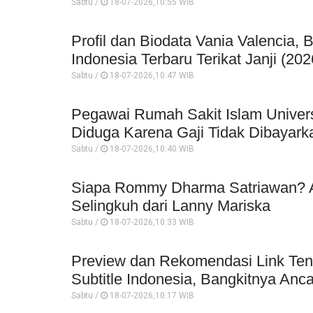
Sabtu /
18-07-2026,10:55 WIB
Profil dan Biodata Vania Valencia, 
Indonesia Terbaru Terikat Janji (202
Sabtu /
18-07-2026,10:47 WIB
Pegawai Rumah Sakit Islam Univer
Diduga Karena Gaji Tidak Dibayark
Sabtu /
18-07-2026,10:40 WIB
Siapa Rommy Dharma Satriawan? An
Selingkuh dari Lanny Mariska
Sabtu /
18-07-2026,10:33 WIB
Preview dan Rekomendasi Link Ten
Subtitle Indonesia, Bangkitnya An
Sabtu /
18-07-2026,10:17 WIB