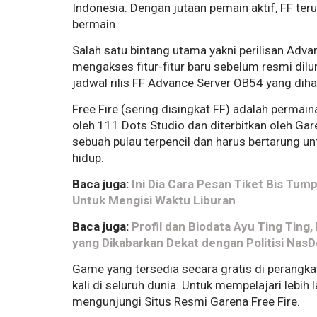
Indonesia. Dengan jutaan pemain aktif, FF t
bermain.
Salah satu bintang utama yakni perilisan Ad
mengakses fitur-fitur baru sebelum resmi dilun
jadwal rilis FF Advance Server OB54 yang dih
Free Fire (sering disingkat FF) adalah permai
oleh 111 Dots Studio dan diterbitkan oleh Gar
sebuah pulau terpencil dan harus bertarung un
hidup.
Baca juga:
Ini Dia Cara Pesan Tiket Bis Tump
Untuk Mengisi Waktu Liburan
Baca juga:
Profil dan Biodata Ayu Ting Ting
yang Dikabarkan Dekat dengan Politisi Nas
Game yang tersedia secara gratis di perangkat 
kali di seluruh dunia. Untuk mempelajari lebi
mengunjungi Situs Resmi Garena Free Fire.