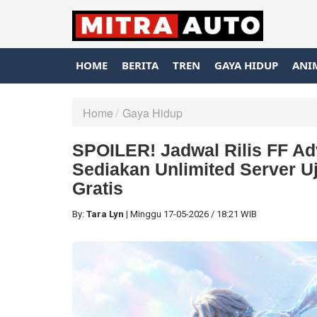
HOME
BERITA
TREN
GAYA HIDUP
ANI
Home
Gaya Hidup
SPOILER! Jadwal Rilis FF A
Sediakan Unlimited Server U
Gratis
By:
Tara Lyn
|
Minggu
17-05-2026
/
18:21 WIB