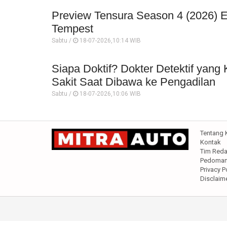
Preview Tensura Season 4 (2026) Epi
Tempest
Sabtu /
18-07-2026,10:14 WIB
Siapa Doktif? Dokter Detektif yang 
Sakit Saat Dibawa ke Pengadilan
Sabtu /
18-07-2026,10:06 WIB
Tentang 
Kontak
Tim Reda
Pedoman 
Privacy P
Disclaim