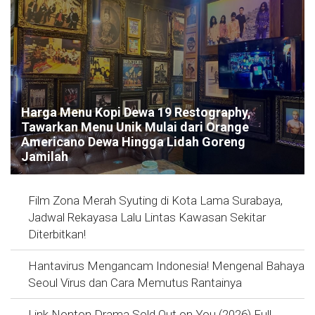
Harga Menu Kopi Dewa 19 Restography,
Tawarkan Menu Unik Mulai dari Orange
Americano Dewa Hingga Lidah Goreng
Jamilah
Film Zona Merah Syuting di Kota Lama Surabaya,
Jadwal Rekayasa Lalu Lintas Kawasan Sekitar
Diterbitkan!
Hantavirus Mengancam Indonesia! Mengenal Bahaya
Seoul Virus dan Cara Memutus Rantainya
Link Nonton Drama Sold Out on You (2026) Full