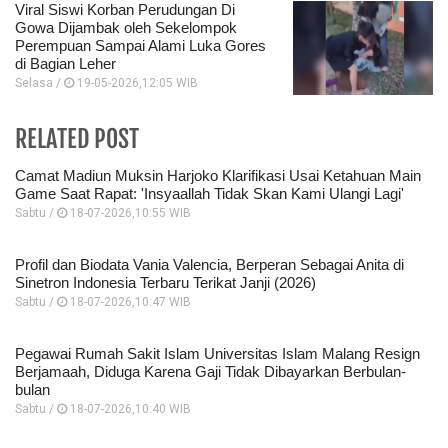
Viral Siswi Korban Perudungan Di
Gowa Dijambak oleh Sekelompok
Perempuan Sampai Alami Luka Gores
di Bagian Leher
Selasa /
19-05-2026,12:05 WIB
RELATED POST
Camat Madiun Muksin Harjoko Klarifikasi Usai Ketahuan Main
Game Saat Rapat: 'Insyaallah Tidak Skan Kami Ulangi Lagi'
Sabtu /
18-07-2026,10:55 WIB
Profil dan Biodata Vania Valencia, Berperan Sebagai Anita di
Sinetron Indonesia Terbaru Terikat Janji (2026)
Sabtu /
18-07-2026,10:47 WIB
Pegawai Rumah Sakit Islam Universitas Islam Malang Resign
Berjamaah, Diduga Karena Gaji Tidak Dibayarkan Berbulan-
bulan
Sabtu /
18-07-2026,10:40 WIB