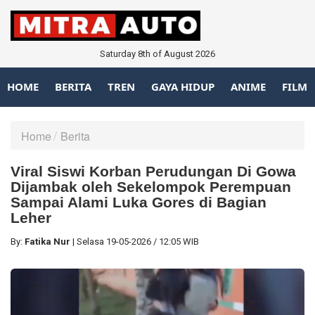
Saturday 8th of August 2026
HOME
BERITA
TREN
GAYA HIDUP
ANIME
FILM
Home
Berita
Viral Siswi Korban Perudungan Di Gowa
Dijambak oleh Sekelompok Perempuan
Sampai Alami Luka Gores di Bagian
Leher
By:
Fatika Nur
|
Selasa
19-05-2026
/
12:05 WIB