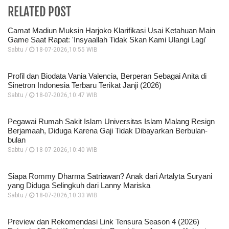
RELATED POST
Camat Madiun Muksin Harjoko Klarifikasi Usai Ketahuan Main
Game Saat Rapat: 'Insyaallah Tidak Skan Kami Ulangi Lagi'
Sabtu /
18-07-2026,10:55 WIB
Profil dan Biodata Vania Valencia, Berperan Sebagai Anita di
Sinetron Indonesia Terbaru Terikat Janji (2026)
Sabtu /
18-07-2026,10:47 WIB
Pegawai Rumah Sakit Islam Universitas Islam Malang Resign
Berjamaah, Diduga Karena Gaji Tidak Dibayarkan Berbulan-
bulan
Sabtu /
18-07-2026,10:40 WIB
Siapa Rommy Dharma Satriawan? Anak dari Artalyta Suryani
yang Diduga Selingkuh dari Lanny Mariska
Sabtu /
18-07-2026,10:33 WIB
Preview dan Rekomendasi Link Tensura Season 4 (2026)