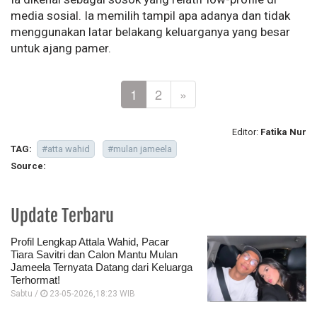
media sosial. Ia memilih tampil apa adanya dan tidak
menggunakan latar belakang keluarganya yang besar
untuk ajang pamer.
1
2
»
Editor:
Fatika Nur
TAG:
#atta wahid
#mulan jameela
Source:
Update Terbaru
Profil Lengkap Attala Wahid, Pacar
Tiara Savitri dan Calon Mantu Mulan
Jameela Ternyata Datang dari Keluarga
Terhormat!
Sabtu /
23-05-2026,18:23 WIB