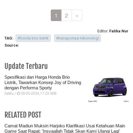
1
2
»
Editor:
Fatika Nur
TAG:
#honda brio listrik
#transportasi tekonologi
Source:
Update Terbaru
Spesifikasi dan Harga Honda Brio
Listrik, Tawarkan Konsep Joy of Driving
dengan Performa Sporty
Sabtu /
30-05-2026,17:20 WIB
RELATED POST
Camat Madiun Muksin Harjoko Klarifikasi Usai Ketahuan Main
Game Saat Rapat: 'Insyaallah Tidak Skan Kami Ulangi Lagi'