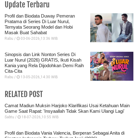
Update Terbaru
Profil dan Biodata Duway Pemeran
Pratama di Series Di Luar Nurul,
Ternyata Seorang Model dan Hobi
Masak Buat Sahabat
Rabu /
03-06-2026,13:36 WIB
Sinopsis dan Link Nonton Series Di
Luar Nurul (2026) GRATIS, Ikuti Kisah
Kania yang Rela Dijodohkan Demi Raih
Cita-Cita
Rabu /
13-05-2026,14:30 WIB
RELATED POST
Camat Madiun Muksin Harjoko Klarifikasi Usai Ketahuan Main
Game Saat Rapat: 'Insyaallah Tidak Skan Kami Ulangi Lagi'
Sabtu /
18-07-2026,10:55 WIB
Profil dan Biodata Vania Valencia, Berperan Sebagai Anita di