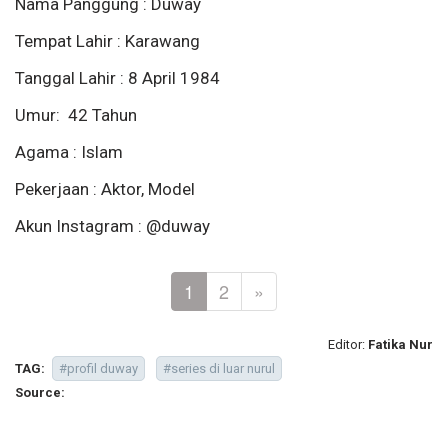
Nama Panggung : Duway
Tempat Lahir : Karawang
Tanggal Lahir : 8 April 1984
Umur: 42 Tahun
Agama : Islam
Pekerjaan : Aktor, Model
Akun Instagram : @duway
1
2
»
Editor:
Fatika Nur
TAG:
#profil duway
#series di luar nurul
Source: