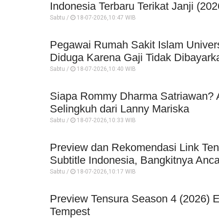
Indonesia Terbaru Terikat Janji (202
Sabtu /
18-07-2026,10:47 WIB
Pegawai Rumah Sakit Islam Univer
Diduga Karena Gaji Tidak Dibayark
Sabtu /
18-07-2026,10:40 WIB
Siapa Rommy Dharma Satriawan? An
Selingkuh dari Lanny Mariska
Sabtu /
18-07-2026,10:33 WIB
Preview dan Rekomendasi Link Ten
Subtitle Indonesia, Bangkitnya An
Sabtu /
18-07-2026,10:17 WIB
Preview Tensura Season 4 (2026) Epi
Tempest