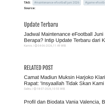
TAG:
#maintenance efootball juni 2026
#game efootba
Source:
Update Terbaru
Jadwal Maintenance eFootball Jun
Berapa? Intip Update Terbaru dari 
Kamis /
04-06-2026,11:49 WIB
RELATED POST
Camat Madiun Muksin Harjoko Klar
Rapat: 'Insyaallah Tidak Skan Kami 
Sabtu /
18-07-2026,10:55 WIB
Profil dan Biodata Vania Valencia, 