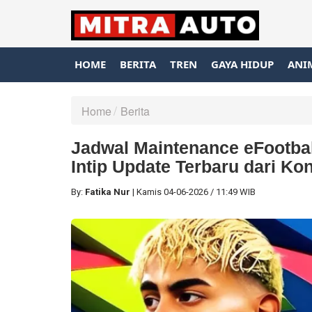
HOME
BERITA
TREN
GAYA HIDUP
ANI
Home
Berita
Jadwal Maintenance eFootba
Intip Update Terbaru dari Ko
By:
Fatika Nur
|
Kamis
04-06-2026
/
11:49 WIB