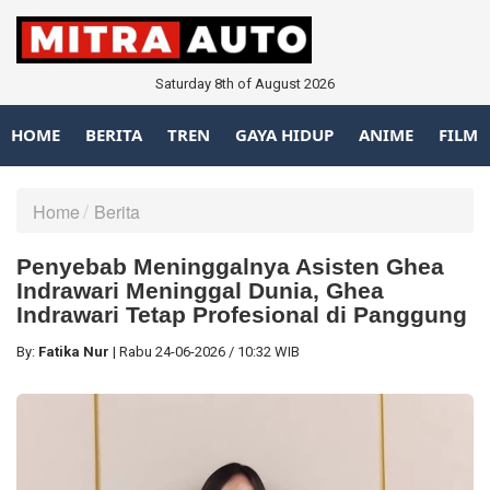
Saturday 8th of August 2026
HOME
BERITA
TREN
GAYA HIDUP
ANIME
FILM
Home
Berita
Penyebab Meninggalnya Asisten Ghea
Indrawari Meninggal Dunia, Ghea
Indrawari Tetap Profesional di Panggung
By:
Fatika Nur
|
Rabu
24-06-2026
/
10:32 WIB