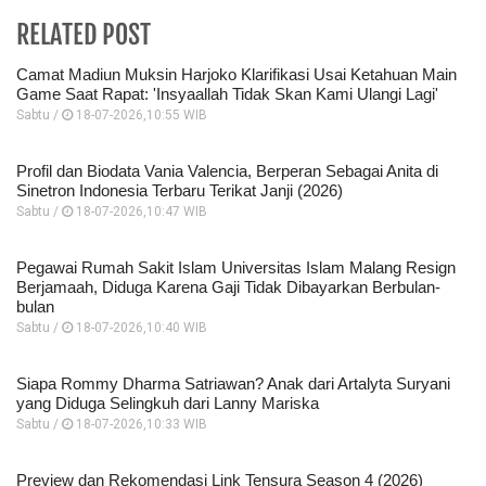
RELATED POST
Camat Madiun Muksin Harjoko Klarifikasi Usai Ketahuan Main
Game Saat Rapat: 'Insyaallah Tidak Skan Kami Ulangi Lagi'
Sabtu /
18-07-2026,10:55 WIB
Profil dan Biodata Vania Valencia, Berperan Sebagai Anita di
Sinetron Indonesia Terbaru Terikat Janji (2026)
Sabtu /
18-07-2026,10:47 WIB
Pegawai Rumah Sakit Islam Universitas Islam Malang Resign
Berjamaah, Diduga Karena Gaji Tidak Dibayarkan Berbulan-
bulan
Sabtu /
18-07-2026,10:40 WIB
Siapa Rommy Dharma Satriawan? Anak dari Artalyta Suryani
yang Diduga Selingkuh dari Lanny Mariska
Sabtu /
18-07-2026,10:33 WIB
Preview dan Rekomendasi Link Tensura Season 4 (2026)