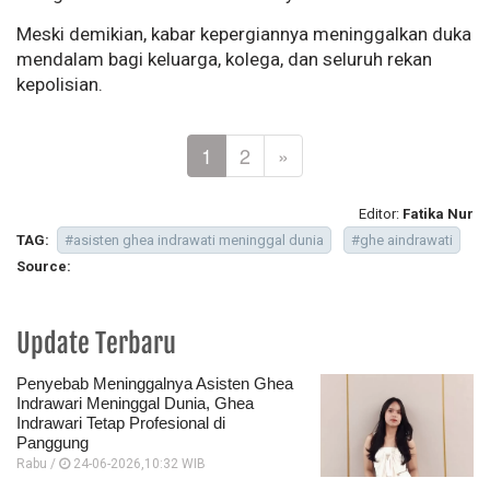
Meski demikian, kabar kepergiannya meninggalkan duka
mendalam bagi keluarga, kolega, dan seluruh rekan
kepolisian.
1
2
»
Editor:
Fatika Nur
TAG:
#asisten ghea indrawati meninggal dunia
#ghe aindrawati
Source:
Update Terbaru
Penyebab Meninggalnya Asisten Ghea
Indrawari Meninggal Dunia, Ghea
Indrawari Tetap Profesional di
Panggung
Rabu /
24-06-2026,10:32 WIB