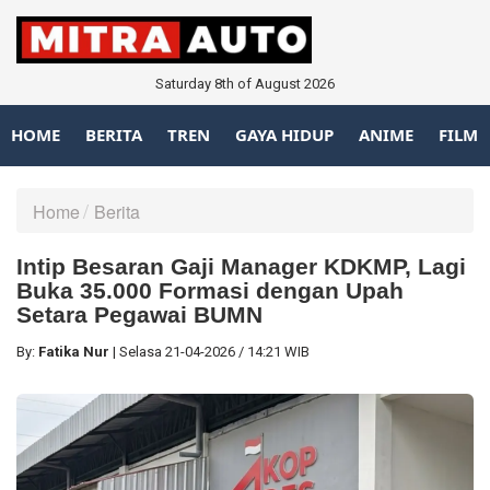
Saturday 8th of August 2026
HOME
BERITA
TREN
GAYA HIDUP
ANIME
FILM
Home
Berita
Intip Besaran Gaji Manager KDKMP, Lagi
Buka 35.000 Formasi dengan Upah
Setara Pegawai BUMN
By:
Fatika Nur
|
Selasa
21-04-2026
/
14:21 WIB