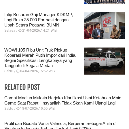
Intip Besaran Gaji Manager KDKMP,
Lagi Buka 35.000 Formasi dengan
Upah Setara Pegawai BUMN
Selasa /
21-04-2026,14:21 WIB
WOW! 105 Ribu Unit Truk Pickup
Koperasi Merah Putih Impor dari India,
Begini Spesifikasi Lengkapnya yang
Tangguh di Segala Medan
Sabtu /
04-04-2026,15:52 WIB
RELATED POST
Camat Madiun Muksin Harjoko Klarifikasi Usai Ketahuan Main
Game Saat Rapat: 'Insyaallah Tidak Skan Kami Ulangi Lagi'
Sabtu /
18-07-2026,10:55 WIB
Profil dan Biodata Vania Valencia, Berperan Sebagai Anita di
Sinetron Indonesia Terbaru Terikat Janji (2026)