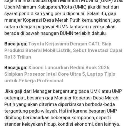
saja minimal sesuai Upah Minimum Provinsi (UMP) atau
Upah Minimum Kabupaten/Kota (UMK) jika dilihat dari
syarat pendidikan yang perlu dipenuhi. Selain itu, gaji
manajer Koperasi Desa Merah Putih kemungkinan juga
setara dengan pegawai BUMN lantaran mereka akan
berada di bawah naungan BUMN terlebih dahulu.
Baca juga:
Toyota Kerjasama Dengan CATL Siap
Produksi Baterai Mobil Listrik, Sebut Investasi Capai
Rp13 Triliun
Baca juga:
Xiaomi Luncurkan Redmi Book 2026
Sisipkan Prosesor Intel Core Ultra 5, Laptop Tipis
untuk Pekerja Profesional
Jika gaji dari Manager bergantung pada UMK atau UMP
setempat, besaran gaji Manajer Koperasi Desa Merah
Putih yang akan diterima diperkirakan berbeda-beda
tergantung pada wilayah. Hal ini karena besaran UMP
dihitung berdasarkan beberapa komponen, seperti
standar kelayakan hidup, kondisi ekonomi, dan lainnya.