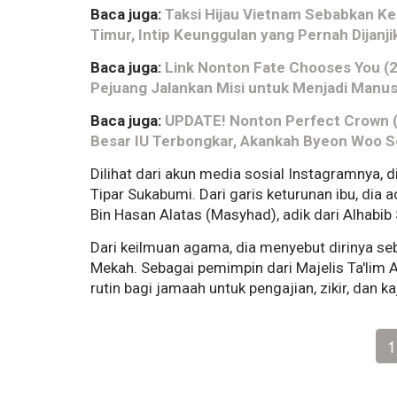
Baca juga:
Taksi Hijau Vietnam Sebabkan K
Timur, Intip Keunggulan yang Pernah Dijan
Baca juga:
Link Nonton Fate Chooses You (2
Pejuang Jalankan Misi untuk Menjadi Manu
Baca juga:
UPDATE! Nonton Perfect Crown (2
Besar IU Terbongkar, Akankah Byeon Woo S
Dilihat dari akun media sosial Instagramnya, d
Tipar Sukabumi. Dari garis keturunan ibu, dia 
Bin Hasan Alatas (Masyhad), adik dari Alhabib 
Dari keilmuan agama, dia menyebut dirinya s
Mekah. Sebagai pemimpin dari Majelis Ta'lim A
rutin bagi jamaah untuk pengajian, zikir, dan kaj
1