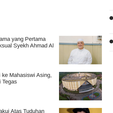
Ulama yang Pertama
ksual Syekh Ahmad Al
i ke Mahasiswi Asing,
i Tegas
kui Atas Tuduhan