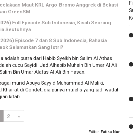
F
ecelakaan Maut KRL Argo-Bromo Anggrek di Bekasi
S
jikan GreenSM
K
026) Full Episode Sub Indonesia, Kisah Seorang
sia Seutuhnya
026) Episode 7 dan 8 Sub Indonesia, Rahasia
eok Selamatkan Sang Istri?
ia adalah putra dari Habib Syeikh bin Salim Al Athas
adalah cucu Sayidil Jad Alhabib Muhsin Bin Umar Al Ali
Salim Bin Umar Alatas Al Ali Bin Hasan.
ebagai murid Abuya Sayyid Muhammad Al Maliki,
l Khairat di Condet, dia punya majelis yang jadi wadah
ian kitab.
2
»
Editor:
Fatika Nur