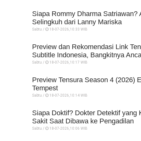
Siapa Rommy Dharma Satriawan? An
Selingkuh dari Lanny Mariska
Sabtu /
18-07-2026,10:33 WIB
Preview dan Rekomendasi Link Ten
Subtitle Indonesia, Bangkitnya An
Sabtu /
18-07-2026,10:17 WIB
Preview Tensura Season 4 (2026) Epi
Tempest
Sabtu /
18-07-2026,10:14 WIB
Siapa Doktif? Dokter Detektif yang 
Sakit Saat Dibawa ke Pengadilan
Sabtu /
18-07-2026,10:06 WIB