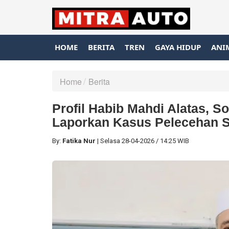
HOME
BERITA
TREN
GAYA HIDUP
ANI
Home
Berita
Profil Habib Mahdi Alatas, 
Laporkan Kasus Pelecehan S
By:
Fatika Nur
|
Selasa
28-04-2026
/
14:25 WIB