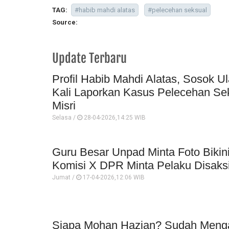
TAG:
#habib mahdi alatas
#pelecehan seksual
Source:
Update Terbaru
Profil Habib Mahdi Alatas, Sosok 
Kali Laporkan Kasus Pelecehan Se
Misri
Selasa /
28-04-2026,14:25 WIB
Guru Besar Unpad Minta Foto Bikin
Komisi X DPR Minta Pelaku Disaks
Jumat /
17-04-2026,12:06 WIB
Siapa Mohan Hazian? Sudah Menga