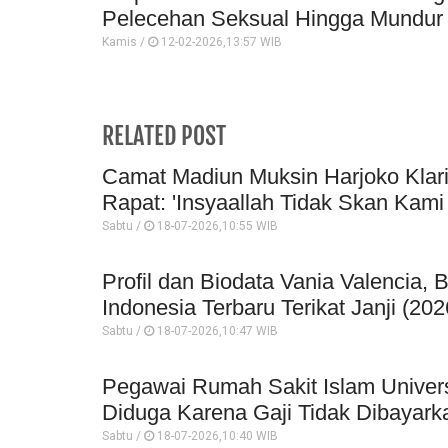
Pelecehan Seksual Hingga Mundur 
Kamis /
12-02-2026,13:57 WIB
RELATED POST
Camat Madiun Muksin Harjoko Klar
Rapat: 'Insyaallah Tidak Skan Kami 
Sabtu /
18-07-2026,10:55 WIB
Profil dan Biodata Vania Valencia, 
Indonesia Terbaru Terikat Janji (202
Sabtu /
18-07-2026,10:47 WIB
Pegawai Rumah Sakit Islam Univer
Diduga Karena Gaji Tidak Dibayark
Sabtu /
18-07-2026,10:40 WIB