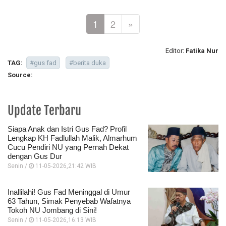
1
2
»
Editor:
Fatika Nur
TAG:
#gus fad
#berita duka
Source:
Update Terbaru
Siapa Anak dan Istri Gus Fad? Profil
Lengkap KH Fadlullah Malik, Almarhum
Cucu Pendiri NU yang Pernah Dekat
dengan Gus Dur
Senin /
11-05-2026,21:42 WIB
Inallilahi! Gus Fad Meninggal di Umur
63 Tahun, Simak Penyebab Wafatnya
Tokoh NU Jombang di Sini!
Senin /
11-05-2026,16:13 WIB