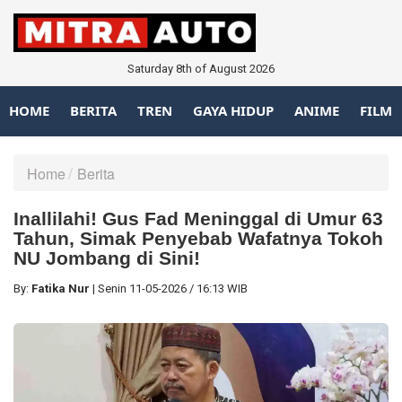
Saturday 8th of August 2026
HOME
BERITA
TREN
GAYA HIDUP
ANIME
FILM
Home
Berita
Inallilahi! Gus Fad Meninggal di Umur 63
Tahun, Simak Penyebab Wafatnya Tokoh
NU Jombang di Sini!
By:
Fatika Nur
|
Senin
11-05-2026
/
16:13 WIB