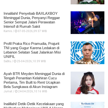
Innalilahi! Penyebab BAXLAXBOY
Meninggal Dunia, Penyanyi Reggae
Senior Sempat Jalani Perawatan
Intensif di Rumah Sakit
Kamis /
07-05-2026,09:37 WIB
Profil Praka Rico Pramudia, Prajurit
TNI yang Gugur Karena Ledakan di
Lebanon Selatan Saat Jalankan Misi
UNIFIL
Sabtu /
25-04-2026,10:39 WIB
Ayah BTR Meyden Meninggal Dunia di
Tengah Penantian Kelahiran Cucu
Pertama, Tim Built to Rent Ucapkan
Bela Sungkawa di Akun Instagram
Jumat /
24-04-2026,10:16 WIB
Inalillahi! Detik-Detik Kecelakaan yang