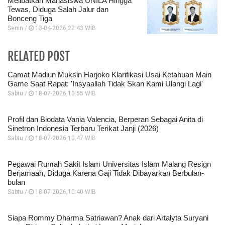
Melibatkan Mahasiswa UNILA Hingga
Tewas, Diduga Salah Jalur dan
Bonceng Tiga
Senin /
13-04-2026,22:43 WIB
RELATED POST
Camat Madiun Muksin Harjoko Klarifikasi Usai Ketahuan Main
Game Saat Rapat: 'Insyaallah Tidak Skan Kami Ulangi Lagi'
Sabtu /
18-07-2026,10:55 WIB
Profil dan Biodata Vania Valencia, Berperan Sebagai Anita di
Sinetron Indonesia Terbaru Terikat Janji (2026)
Sabtu /
18-07-2026,10:47 WIB
Pegawai Rumah Sakit Islam Universitas Islam Malang Resign
Berjamaah, Diduga Karena Gaji Tidak Dibayarkan Berbulan-
bulan
Sabtu /
18-07-2026,10:40 WIB
Siapa Rommy Dharma Satriawan? Anak dari Artalyta Suryani