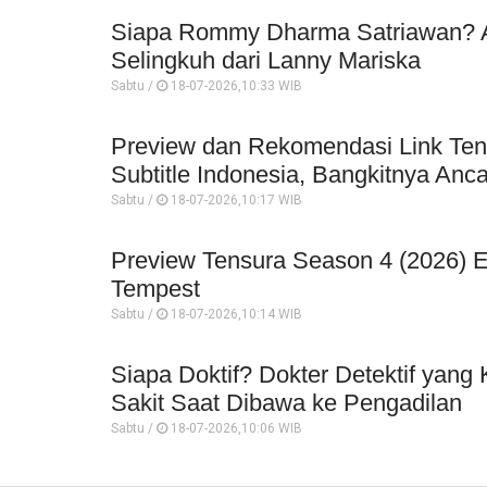
Siapa Rommy Dharma Satriawan? An
Selingkuh dari Lanny Mariska
Sabtu /
18-07-2026,10:33 WIB
Preview dan Rekomendasi Link Ten
Subtitle Indonesia, Bangkitnya An
Sabtu /
18-07-2026,10:17 WIB
Preview Tensura Season 4 (2026) Epi
Tempest
Sabtu /
18-07-2026,10:14 WIB
Siapa Doktif? Dokter Detektif yang 
Sakit Saat Dibawa ke Pengadilan
Sabtu /
18-07-2026,10:06 WIB