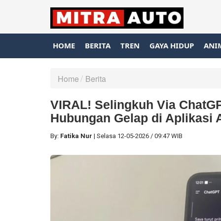
HOME
BERITA
TREN
GAYA HIDUP
ANI
Home
Berita
VIRAL! Selingkuh Via ChatGP
Hubungan Gelap di Aplikasi 
By:
Fatika Nur
|
Selasa
12-05-2026
/
09:47 WIB