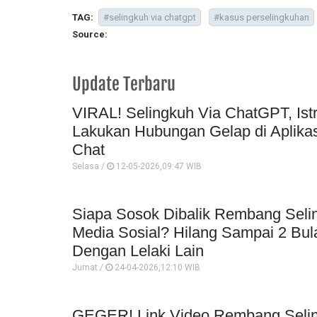
TAG:
#selingkuh via chatgpt
#kasus perselingkuhan
Source:
Update Terbaru
VIRAL! Selingkuh Via ChatGPT, Ist
Lakukan Hubungan Gelap di Aplikas
Chat
Selasa /
12-05-2026,09:47 WIB
Siapa Sosok Dibalik Rembang Selin
Media Sosial? Hilang Sampai 2 Bul
Dengan Lelaki Lain
Jumat /
24-04-2026,12:10 WIB
GEGER! Link Video Rembang Selin