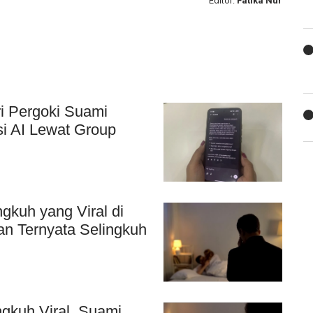
Editor:
Fatika Nur
ri Pergoki Suami
i AI Lewat Group
gkuh yang Viral di
an Ternyata Selingkuh
gkuh Viral, Suami