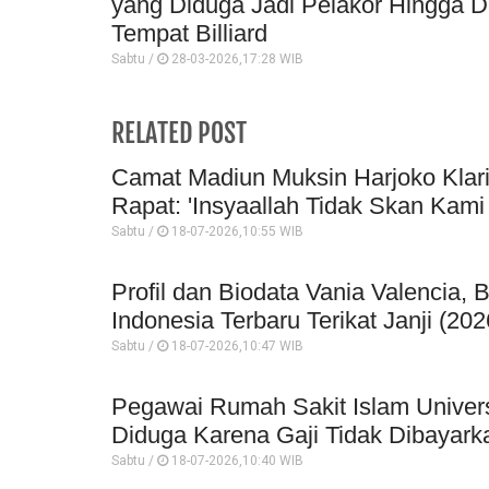
yang Diduga Jadi Pelakor Hingga Dil
Tempat Billiard
Sabtu /
28-03-2026,17:28 WIB
RELATED POST
Camat Madiun Muksin Harjoko Klar
Rapat: 'Insyaallah Tidak Skan Kami 
Sabtu /
18-07-2026,10:55 WIB
Profil dan Biodata Vania Valencia, 
Indonesia Terbaru Terikat Janji (202
Sabtu /
18-07-2026,10:47 WIB
Pegawai Rumah Sakit Islam Univer
Diduga Karena Gaji Tidak Dibayark
Sabtu /
18-07-2026,10:40 WIB