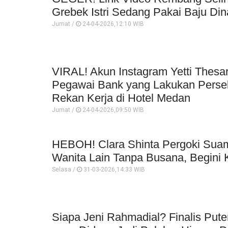
Grebek Istri Sedang Pakai Baju Din
Jumat /
24-04-2026,12:10 WIB
VIRAL! Akun Instagram Yetti Thesar
Pegawai Bank yang Lakukan Perse
Rekan Kerja di Hotel Medan
Jumat /
24-04-2026,09:50 WIB
HEBOH! Clara Shinta Pergoki Sua
Wanita Lain Tanpa Busana, Begini 
Selasa /
31-03-2026,14:33 WIB
Siapa Jeni Rahmadial? Finalis Pute