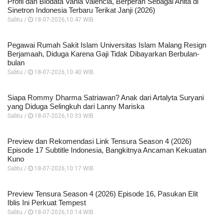
Profil dan Biodata Vania Valencia, Berperan Sebagai Anita di
Sinetron Indonesia Terbaru Terikat Janji (2026)
Sabtu /
18-07-2026,10:47 WIB
Pegawai Rumah Sakit Islam Universitas Islam Malang Resign
Berjamaah, Diduga Karena Gaji Tidak Dibayarkan Berbulan-
bulan
Sabtu /
18-07-2026,10:40 WIB
Siapa Rommy Dharma Satriawan? Anak dari Artalyta Suryani
yang Diduga Selingkuh dari Lanny Mariska
Sabtu /
18-07-2026,10:33 WIB
Preview dan Rekomendasi Link Tensura Season 4 (2026)
Episode 17 Subtitle Indonesia, Bangkitnya Ancaman Kekuatan
Kuno
Sabtu /
18-07-2026,10:17 WIB
Preview Tensura Season 4 (2026) Episode 16, Pasukan Elit
Iblis Ini Perkuat Tempest
Sabtu /
18-07-2026,10:14 WIB