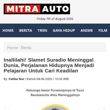
Friday 7th of August 2026
HOME
BERITA
TREN
GAYA HIDUP
ANIME
FILM
Home
Berita
Inallilahi! Slamet Suradio Meninggal
Dunia, Perjalanan Hidupnya Menjadi
Pelajaran Untuk Cari Keadilan
By:
Fatika Nur
|
Kamis
04-06-2026
/
10:36 WIB