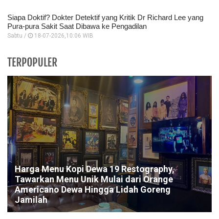
Siapa Doktif? Dokter Detektif yang Kritik Dr Richard Lee yang
Pura-pura Sakit Saat Dibawa ke Pengadilan
Sabtu /
18-07-2026,10:06 WIB
TERPOPULER
Harga Menu Kopi Dewa 19 Restography,
Tawarkan Menu Unik Mulai dari Orange
Americano Dewa Hingga Lidah Goreng
Jamilah