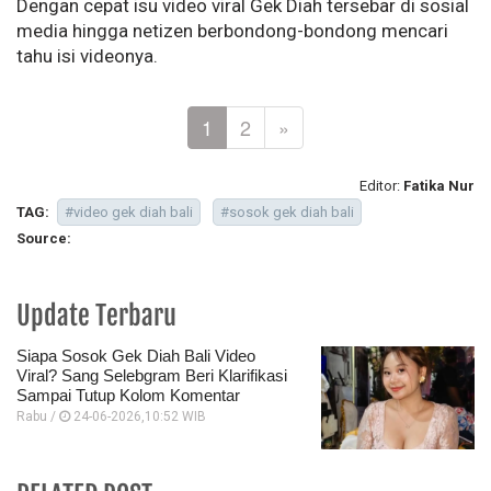
Dengan cepat isu video viral Gek Diah tersebar di sosial
media hingga netizen berbondong-bondong mencari
tahu isi videonya.
1
2
»
Editor:
Fatika Nur
TAG:
#video gek diah bali
#sosok gek diah bali
Source:
Update Terbaru
Siapa Sosok Gek Diah Bali Video
Viral? Sang Selebgram Beri Klarifikasi
Sampai Tutup Kolom Komentar
Rabu /
24-06-2026,10:52 WIB