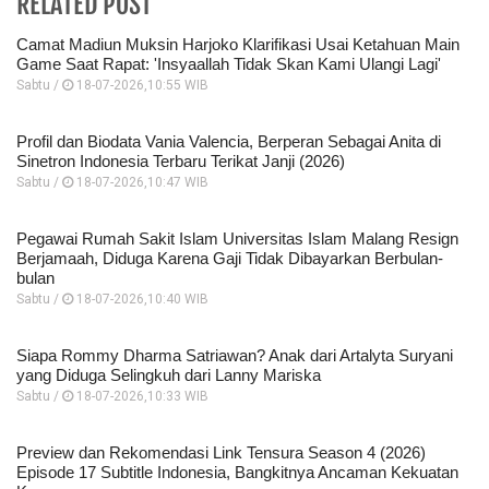
RELATED POST
Camat Madiun Muksin Harjoko Klarifikasi Usai Ketahuan Main
Game Saat Rapat: 'Insyaallah Tidak Skan Kami Ulangi Lagi'
Sabtu /
18-07-2026,10:55 WIB
Profil dan Biodata Vania Valencia, Berperan Sebagai Anita di
Sinetron Indonesia Terbaru Terikat Janji (2026)
Sabtu /
18-07-2026,10:47 WIB
Pegawai Rumah Sakit Islam Universitas Islam Malang Resign
Berjamaah, Diduga Karena Gaji Tidak Dibayarkan Berbulan-
bulan
Sabtu /
18-07-2026,10:40 WIB
Siapa Rommy Dharma Satriawan? Anak dari Artalyta Suryani
yang Diduga Selingkuh dari Lanny Mariska
Sabtu /
18-07-2026,10:33 WIB
Preview dan Rekomendasi Link Tensura Season 4 (2026)
Episode 17 Subtitle Indonesia, Bangkitnya Ancaman Kekuatan