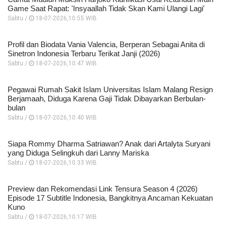
Game Saat Rapat: 'Insyaallah Tidak Skan Kami Ulangi Lagi'
Sabtu /
18-07-2026,10:55 WIB
Profil dan Biodata Vania Valencia, Berperan Sebagai Anita di
Sinetron Indonesia Terbaru Terikat Janji (2026)
Sabtu /
18-07-2026,10:47 WIB
Pegawai Rumah Sakit Islam Universitas Islam Malang Resign
Berjamaah, Diduga Karena Gaji Tidak Dibayarkan Berbulan-
bulan
Sabtu /
18-07-2026,10:40 WIB
Siapa Rommy Dharma Satriawan? Anak dari Artalyta Suryani
yang Diduga Selingkuh dari Lanny Mariska
Sabtu /
18-07-2026,10:33 WIB
Preview dan Rekomendasi Link Tensura Season 4 (2026)
Episode 17 Subtitle Indonesia, Bangkitnya Ancaman Kekuatan
Kuno
Sabtu /
18-07-2026,10:17 WIB