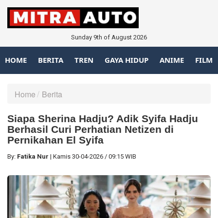
Sunday 9th of August 2026
HOME
BERITA
TREN
GAYA HIDUP
ANIME
FILM
Home
Berita
Siapa Sherina Hadju? Adik Syifa Hadju
Berhasil Curi Perhatian Netizen di
Pernikahan El Syifa
By:
Fatika Nur
|
Kamis
30-04-2026
/
09:15 WIB