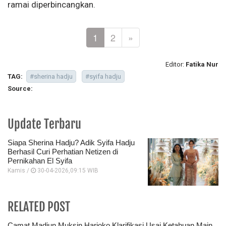
ramai diperbincangkan.
1
2
»
Editor:
Fatika Nur
TAG:
#sherina hadju
#syifa hadju
Source:
Update Terbaru
Siapa Sherina Hadju? Adik Syifa Hadju
Berhasil Curi Perhatian Netizen di
Pernikahan El Syifa
Kamis /
30-04-2026,09:15 WIB
RELATED POST
Camat Madiun Muksin Harjoko Klarifikasi Usai Ketahuan Main