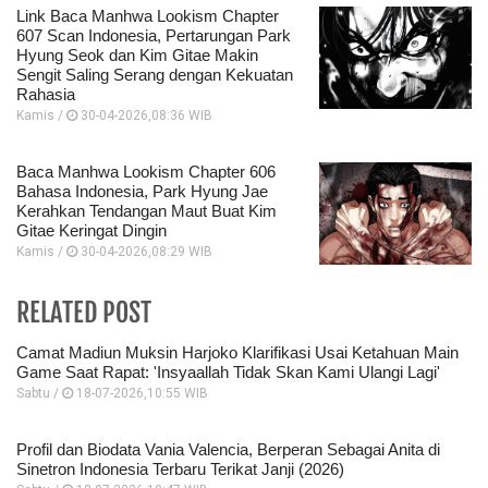
Link Baca Manhwa Lookism Chapter
607 Scan Indonesia, Pertarungan Park
Hyung Seok dan Kim Gitae Makin
Sengit Saling Serang dengan Kekuatan
Rahasia
Kamis /
30-04-2026,08:36 WIB
Baca Manhwa Lookism Chapter 606
Bahasa Indonesia, Park Hyung Jae
Kerahkan Tendangan Maut Buat Kim
Gitae Keringat Dingin
Kamis /
30-04-2026,08:29 WIB
RELATED POST
Camat Madiun Muksin Harjoko Klarifikasi Usai Ketahuan Main
Game Saat Rapat: 'Insyaallah Tidak Skan Kami Ulangi Lagi'
Sabtu /
18-07-2026,10:55 WIB
Profil dan Biodata Vania Valencia, Berperan Sebagai Anita di
Sinetron Indonesia Terbaru Terikat Janji (2026)