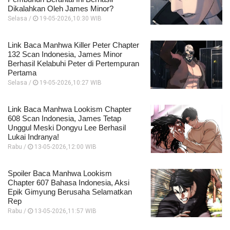
Dikalahkan Oleh James Minor?
Selasa /
19-05-2026,10:30 WIB
Link Baca Manhwa Killer Peter Chapter
132 Scan Indonesia, James Minor
Berhasil Kelabuhi Peter di Pertempuran
Pertama
Selasa /
19-05-2026,10:27 WIB
Link Baca Manhwa Lookism Chapter
608 Scan Indonesia, James Tetap
Unggul Meski Dongyu Lee Berhasil
Lukai Indranya!
Rabu /
13-05-2026,12:00 WIB
Spoiler Baca Manhwa Lookism
Chapter 607 Bahasa Indonesia, Aksi
Epik Gimyung Berusaha Selamatkan
Rep
Rabu /
13-05-2026,11:57 WIB