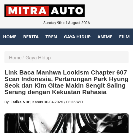
Sunday 9th of August 2026
HOME
BERITA
TREN
GAYA HIDUP
ANIME
FILM
Home
Gaya Hidup
Link Baca Manhwa Lookism Chapter 607
Scan Indonesia, Pertarungan Park Hyung
Seok dan Kim Gitae Makin Sengit Saling
Serang dengan Kekuatan Rahasia
By:
Fatika Nur
|
Kamis
30-04-2026
/
08:36 WIB