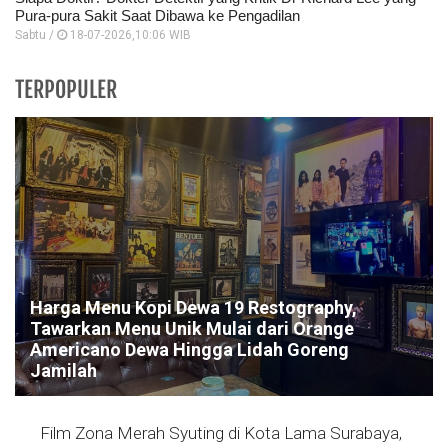
Pura-pura Sakit Saat Dibawa ke Pengadilan
Sabtu /
18-07-2026,10:06 WIB
TERPOPULER
Harga Menu Kopi Dewa 19 Restography,
Tawarkan Menu Unik Mulai dari Orange
Americano Dewa Hingga Lidah Goreng
Jamilah
Film Zona Merah Syuting di Kota Lama Surabaya,