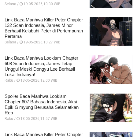
Selasa /
19-05-2026,10:30 WIB
Link Baca Manhwa Killer Peter Chapter
132 Scan Indonesia, James Minor
Berhasil Kelabuhi Peter di Pertempuran
Pertama
Selasa /
19-05-2026,10:27 WIB
Link Baca Manhwa Lookism Chapter
608 Scan Indonesia, James Tetap
Unggul Meski Dongyu Lee Berhasil
Lukai Indranya!
Rabu /
13-05-2026,12:00 WIB
Spoiler Baca Manhwa Lookism
Chapter 607 Bahasa Indonesia, Aksi
Epik Gimyung Berusaha Selamatkan
Rep
Rabu /
13-05-2026,11:57 WIB
Link Baca Manhwa Killer Peter Chapter