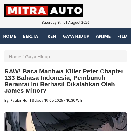
Saturday 8th of August 2026
HOME
BERITA
TREN
GAYA HIDUP
ANIME
FILM
Home
Gaya Hidup
RAW! Baca Manhwa Killer Peter Chapter
133 Bahasa Indonesia, Pembunuh
Berantai Ini Berhasil Dikalahkan Oleh
James Minor?
By:
Fatika Nur
|
Selasa
19-05-2026
/
10:30 WIB