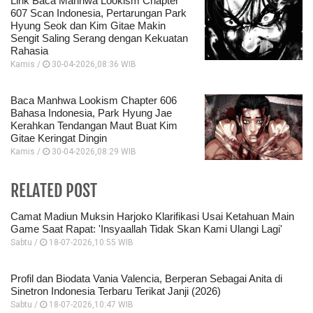
Link Baca Manhwa Lookism Chapter
607 Scan Indonesia, Pertarungan Park
Hyung Seok dan Kim Gitae Makin
Sengit Saling Serang dengan Kekuatan
Rahasia
Kamis /
30-04-2026,08:36 WIB
Baca Manhwa Lookism Chapter 606
Bahasa Indonesia, Park Hyung Jae
Kerahkan Tendangan Maut Buat Kim
Gitae Keringat Dingin
Kamis /
30-04-2026,08:29 WIB
RELATED POST
Camat Madiun Muksin Harjoko Klarifikasi Usai Ketahuan Main
Game Saat Rapat: 'Insyaallah Tidak Skan Kami Ulangi Lagi'
Sabtu /
18-07-2026,10:55 WIB
Profil dan Biodata Vania Valencia, Berperan Sebagai Anita di
Sinetron Indonesia Terbaru Terikat Janji (2026)
Sabtu /
18-07-2026,10:47 WIB