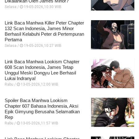
Dikalahkan Oleh James Minor?
Selasa /
19-05-2026,10:30 WIB
Link Baca Manhwa Killer Peter Chapter
132 Scan Indonesia, James Minor
Berhasil Kelabuhi Peter di Pertempuran
Pertama
Selasa /
19-05-2026,10:27 WIB
Link Baca Manhwa Lookism Chapter
608 Scan Indonesia, James Tetap
Unggul Meski Dongyu Lee Berhasil
Lukai Indranya!
Rabu /
13-05-2026,12:00 WIB
Spoiler Baca Manhwa Lookism
Chapter 607 Bahasa Indonesia, Aksi
Epik Gimyung Berusaha Selamatkan
Rep
Rabu /
13-05-2026,11:57 WIB