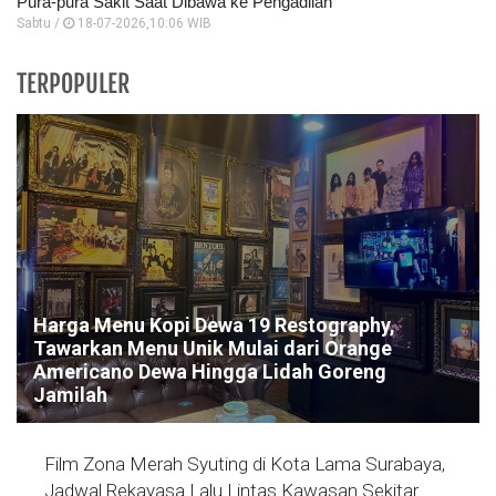
Pura-pura Sakit Saat Dibawa ke Pengadilan
Sabtu /
18-07-2026,10:06 WIB
TERPOPULER
Harga Menu Kopi Dewa 19 Restography,
Tawarkan Menu Unik Mulai dari Orange
Americano Dewa Hingga Lidah Goreng
Jamilah
Film Zona Merah Syuting di Kota Lama Surabaya,
Jadwal Rekayasa Lalu Lintas Kawasan Sekitar