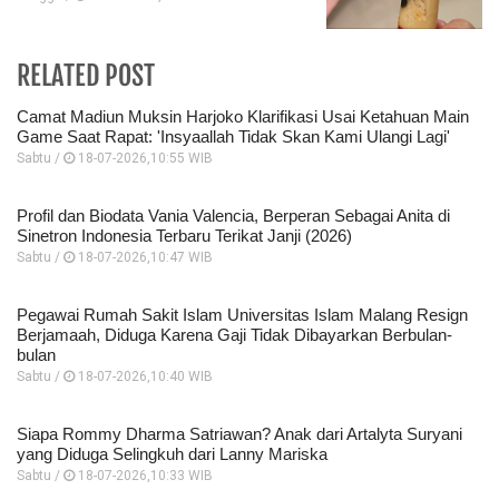
RELATED POST
Camat Madiun Muksin Harjoko Klarifikasi Usai Ketahuan Main
Game Saat Rapat: 'Insyaallah Tidak Skan Kami Ulangi Lagi'
Sabtu /
18-07-2026,10:55 WIB
Profil dan Biodata Vania Valencia, Berperan Sebagai Anita di
Sinetron Indonesia Terbaru Terikat Janji (2026)
Sabtu /
18-07-2026,10:47 WIB
Pegawai Rumah Sakit Islam Universitas Islam Malang Resign
Berjamaah, Diduga Karena Gaji Tidak Dibayarkan Berbulan-
bulan
Sabtu /
18-07-2026,10:40 WIB
Siapa Rommy Dharma Satriawan? Anak dari Artalyta Suryani
yang Diduga Selingkuh dari Lanny Mariska
Sabtu /
18-07-2026,10:33 WIB